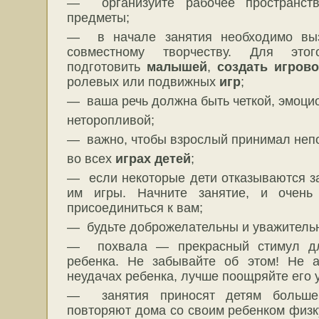
— организуйте рабочее пространств
предметы;
— в начале занятия необходимо выз
совместному творчеству. Для это
подготовить
малышей
,
создать игров
ролевых или подвижных
игр
;
— ваша речь должна быть четкой, эмоци
неторопливой;
— важно, чтобы взрослый принимал неп
во всех
играх детей
;
— если некоторые дети отказываются з
им игры. Начните занятие, и очень
присоединиться к вам;
— будьте доброжелательны и уважительн
— похвала — прекрасный стимул дл
ребенка. Не забывайте об этом! Не а
неудачах ребенка, лучше поощряйте его 
— занятия приносят детям больше 
повторяют дома со своим ребенком физк