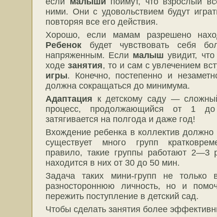
если
малыши
поймут, что взрослый вс
ними. Они с удовольствием будут игра
повторяя все его действия.
Хорошо, если мамам разрешено нахо
Ребенок
будет чувствовать себя бо
напряженным. Если
малыш
увидит, чт
ходе
занятия
, то и сам с увлечением в
игры
. Конечно, постепенно и незамет
должна сокращаться до минимума.
Адаптация
к детскому саду — сложный
процесс, продолжающийся от 1 до
затягивается на полгода и даже год!
Вхождение ребенка в коллектив должно
существует много групп кратковрем
правило, такие группы работают 2—3 
находится в них от 30 до 50 мин.
Задача таких мини-групп не только 
разностороннюю личность, но и помоч
пережить поступление в детский сад.
Чтобы сделать занятия более эффективн