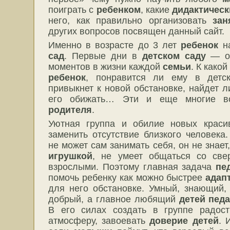
поиграть с
ребенком
, какие
дидактическ
него, как правильно организовать
зан
других вопросов посвящен данный сайт.
Именно в возрасте до 3 лет
ребенок
на
сад
. Первые дни в
детском саду
— од
моментов в жизни каждой
семьи
. К какой
ребенок
, понравится ли ему в детс
привыкнет к новой обстановке, найдет л
его обижать… Эти и еще многие во
родителя
.
Уютная группа и обилие новых крас
заменить отсутствие близкого человека
не может сам занимать себя, он не знает,
игрушкой
, не умеет общаться со све
взрослыми. Поэтому главная задача
пе
помочь ребенку как можно быстрее
адап
для него обстановке. Умный, знающий,
добрый, а главное любящий
детей
педа
В его силах создать в группе радос
атмосферу, завоевать
доверие детей
. 