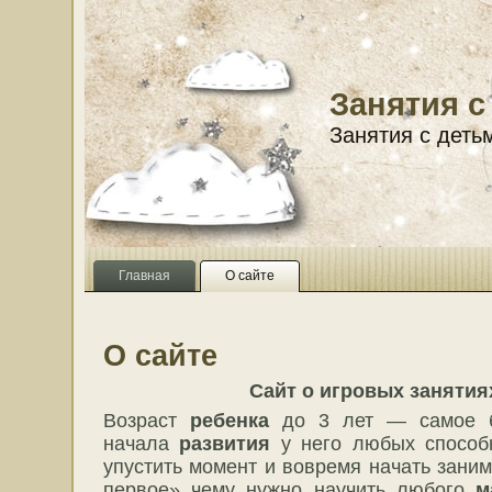
Занятия с
Занятия с деть
Главная
О сайте
О сайте
Сайт о игровых занятия
Возраст
ребенка
до 3 лет — самое б
начала
развития
у него любых способн
упустить момент и вовремя начать зани
первое» чему нужно научить любого
м