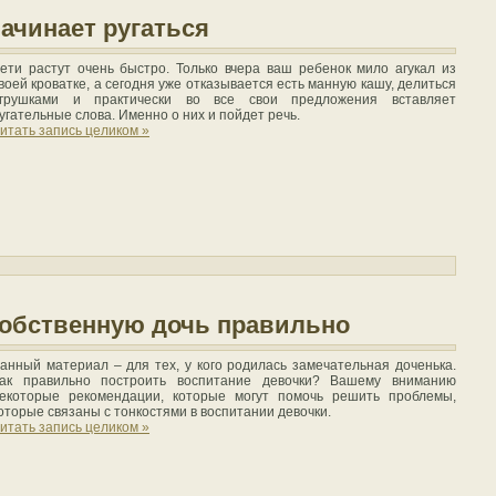
начинает ругаться
ети растут очень быстро. Только вчера ваш ребенок мило агукал из
воей кроватке, а сегодня уже отказывается есть манную кашу, делиться
грушками и практически во все свои предложения вставляет
угательные слова. Именно о них и пойдет речь.
итать запись целиком »
обственную дочь правильно
анный материал – для тех, у кого родилась замечательная доченька.
ак правильно построить воспитание девочки? Вашему вниманию
екоторые рекомендации, которые могут помочь решить проблемы,
оторые связаны с тонкостями в воспитании девочки.
итать запись целиком »