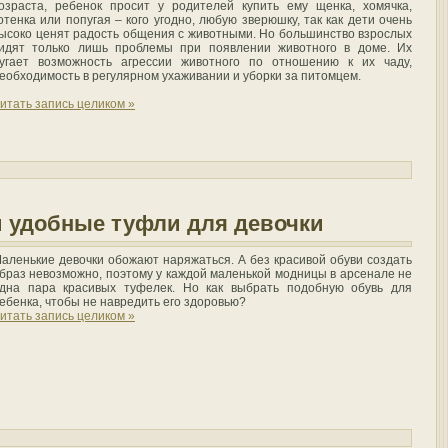
озраста, ребенок просит у родителей купить ему щенка, хомячка,
отенка или попугая – кого угодно, любую зверюшку, так как дети очень
ысоко ценят радость общения с животными. Но большинство взрослых
идят только лишь проблемы при появлении животного в доме. Их
угает возможность агрессии животного по отношению к их чаду,
еобходимость в регулярном ухаживании и уборки за питомцем.
итать запись целиком »
и удобные туфли для девочки
аленькие девочки обожают наряжаться. А без красивой обуви создать
браз невозможно, поэтому у каждой маленькой модницы в арсенале не
дна пара красивых туфелек. Но как выбрать подобную обувь для
ебенка, чтобы не навредить его здоровью?
итать запись целиком »