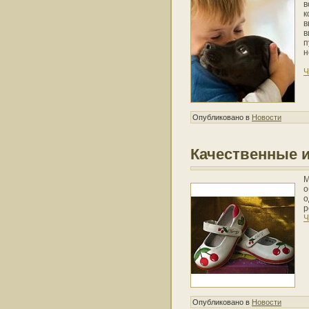
в
к
в
в
п
н
Ч
Опубликовано в
Новости
Качественные 
М
о
о
р
Ч
Опубликовано в
Новости