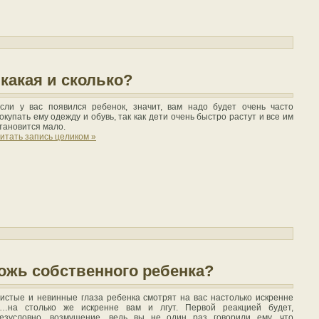
 какая и сколько?
сли у вас появился ребенок, значит, вам надо будет очень часто
окупать ему одежду и обувь, так как дети очень быстро растут и все им
тановится мало.
итать запись целиком »
ожь собственного ребенка?
истые и невинные глаза ребенка смотрят на вас настолько искренне
…на столько же искренне вам и лгут. Первой реакцией будет,
езусловно, возмущение, ведь вы не один раз говорили ему, что