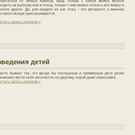
прятаться от любых невзгод. Ведь только с папой можно весело
ходить на рыбалку или в поход, только с ним можно познать все вокруг и
ногое другое. Да, для каждого из нас отец – это авторитет, к мнению
оторого всегда прислушиваются.
итать запись целиком »
оведения детей
асто бывает так, что вроде бы послушные и примерные дети резко
ачинают вести себя абсолютно по-другому, порой даже агрессивно.
итать запись целиком »