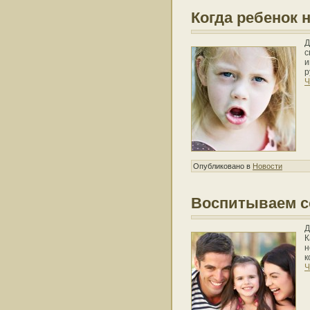
Когда ребенок 
Д
с
и
р
Ч
Опубликовано в
Новости
Воспитываем с
Д
К
н
к
Ч