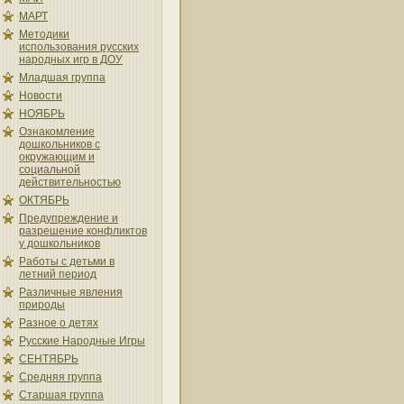
МАРТ
Методики
использования русских
народных игр в ДОУ
Младшая группа
Новости
НОЯБРЬ
Ознакомление
дошкольников с
окружающим и
социальной
действительностью
ОКТЯБРЬ
Предупреждение и
разрешение конфликтов
у дошкольников
Работы с детьми в
летний период
Различные явления
природы
Разное о детях
Русские Народные Игры
СЕНТЯБРЬ
Средняя группа
Старшая группа