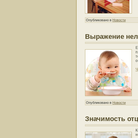
Опубликовано в
Новости
Выражение нел
Е
п
т
о
Ч
Опубликовано в
Новости
Значимость отц
К
н