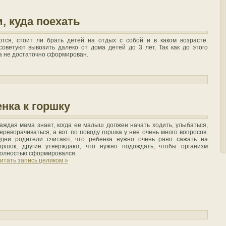
, куда поехать
тся, стоит ли брать детей на отдых с собой и в каком возрасте.
оветуют вывозить далеко от дома детей до 3 лет. Так как до этого
а не достаточно сформирован.
нка к горшку
аждая мама знает, когда ее малыш должен начать ходить, улыбаться,
ереворачиваться, а вот по поводу горшка у нее очень много вопросов.
дни родители считают, что ребенка нужно очень рано сажать на
оршок, другие утверждают, что нужно подождать, чтобы организм
олностью сформировался.
итать запись целиком »