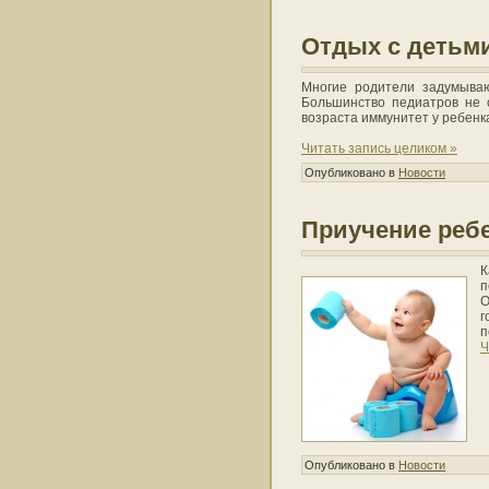
Отдых с детьми
Многие родители задумываю
Большинство педиатров не с
возраста иммунитет у ребенк
Читать запись целиком »
Опубликовано в
Новости
Приучение ребе
К
п
О
г
п
Ч
Опубликовано в
Новости