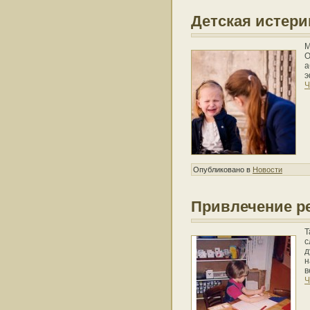
Детская истери
М
О
а
э
Ч
Опубликовано в
Новости
Привлечение ре
Т
с
д
н
в
Ч