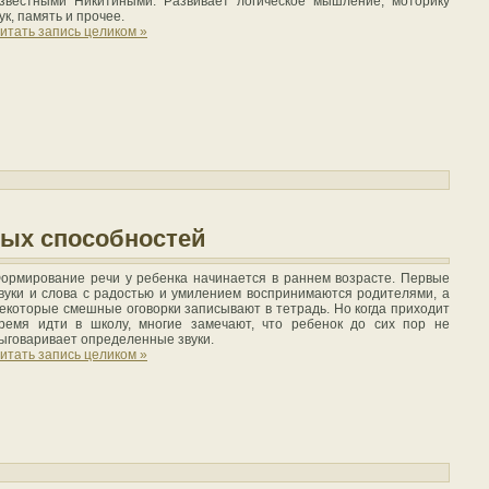
звестными Никитиными. Развивает логическое мышление, моторику
ук, память и прочее.
итать запись целиком »
вых способностей
ормирование речи у ребенка начинается в раннем возрасте. Первые
вуки и слова с радостью и умилением воспринимаются родителями, а
екоторые смешные оговорки записывают в тетрадь. Но когда приходит
ремя идти в школу, многие замечают, что ребенок до сих пор не
ыговаривает определенные звуки.
итать запись целиком »