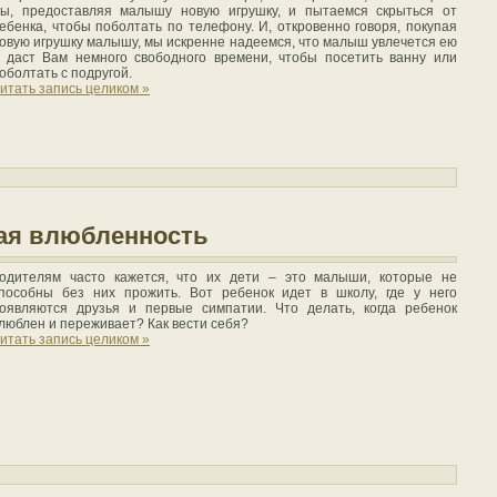
ы, предоставляя малышу новую игрушку, и пытаемся скрыться от
ебенка, чтобы поболтать по телефону. И, откровенно говоря, покупая
овую игрушку малышу, мы искренне надеемся, что малыш увлечется ею
 даст Вам немного свободного времени, чтобы посетить ванну или
оболтать с подругой.
итать запись целиком »
вая влюбленность
одителям часто кажется, что их дети – это малыши, которые не
пособны без них прожить. Вот ребенок идет в школу, где у него
оявляются друзья и первые симпатии. Что делать, когда ребенок
люблен и переживает? Как вести себя?
итать запись целиком »