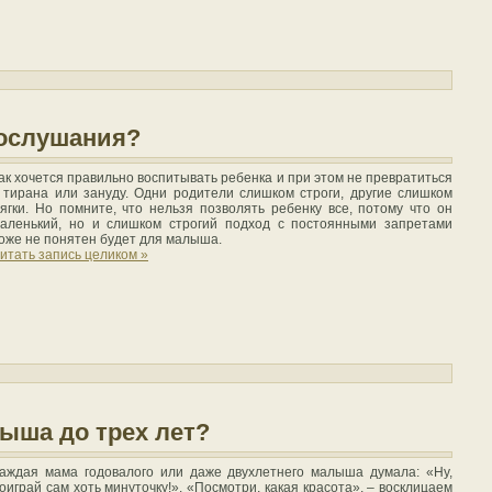
послушания?
ак хочется правильно воспитывать ребенка и при этом не превратиться
 тирана или зануду. Одни родители слишком строги, другие слишком
ягки. Но помните, что нельзя позволять ребенку все, потому что он
аленький, но и слишком строгий подход с постоянными запретами
оже не понятен будет для малыша.
итать запись целиком »
ыша до трех лет?
аждая мама годовалого или даже двухлетнего малыша думала: «Ну,
оиграй сам хоть минуточку!». «Посмотри, какая красота», – восклицаем