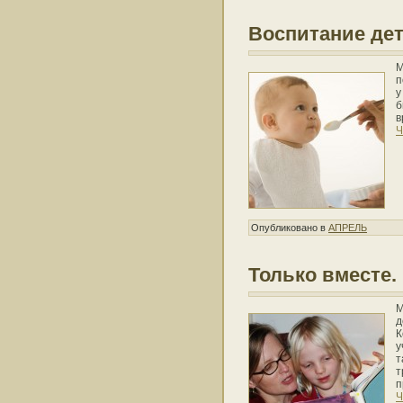
Воспитание де
М
п
у
б
в
Ч
Опубликовано в
АПРЕЛЬ
Только вместе.
М
д
К
у
т
т
п
Ч