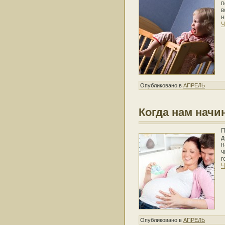
г
в
н
Ч
Опубликовано в
АПРЕЛЬ
Когда нам начи
П
д
н
ч
г
Ч
Опубликовано в
АПРЕЛЬ