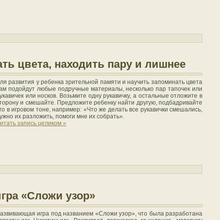
ть цвета, находить пару и лишнее
ля развития у ребенка зрительной памяти и научить запоминать цвета
ам подойдут любые подручные материалы, несколько пар тапочек или
укавичек или носков. Возьмите одну рукавичку, а остальные отложите в
торону и смешайте. Предложите ребенку найти другую, подбадривайте
го в игровом тоне, например: «Что же делать все рукавички смешались,
ужно их разложить, помоги мне их собрать».
итать запись целиком »
гра «Сложи узор»
азвивающая игра под названием «Сложи узор», что была разработана