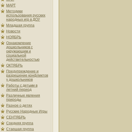
МАРТ
Методики
использования русских
народных игр в ДОУ
Младшая группа
Новости
НОЯБРЬ
Ознакомление
дошкольников с
окружающим и
социальной
действительностью
ОКТЯБРЬ
Предупреждение и
разрешение конфликтов
у дошкольников
Работы с детьми в
летний период
Различные явления
природы
Разное о детях
Русские Народные Игры
СЕНТЯБРЬ
Средняя группа
Старшая группа