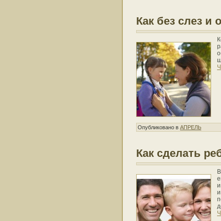
Как без слез и
К
р
о
ш
Ч
Опубликовано в
АПРЕЛЬ
Как сделать р
В
е
и
и
п
д
Ч