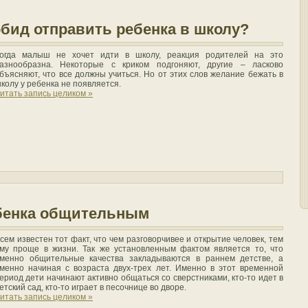
 обид отправить ребенка в школу?
огда малыш не хочет идти в школу, реакция родителей на это
азнообразна. Некоторые с криком подгоняют, другие – ласково
бъясняют, что все должны учиться. Но от этих слов желание бежать в
колу у ребенка не появляется.
итать запись целиком »
ебенка общительным
сем известен тот факт, что чем разговорчивее и открытие человек, тем
му проще в жизни. Так же установленным фактом является то, что
менно общительные качества закладываются в раннем детстве, а
менно начиная с возраста двух-трех лет. Именно в этот временной
ериод дети начинают активно общаться со сверстниками, кто-то идет в
етский сад, кто-то играет в песочнице во дворе.
итать запись целиком »