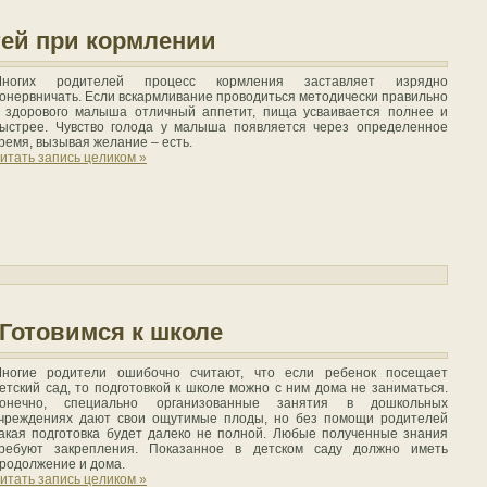
тей при кормлении
ногих родителей процесс кормления заставляет изрядно
онервничать. Если вскармливание проводиться методически правильно
 здорового малыша отличный аппетит, пища усваивается полнее и
ыстрее. Чувство голода у малыша появляется через определенное
ремя, вызывая желание – есть.
итать запись целиком »
 Готовимся к школе
ногие родители ошибочно считают, что если ребенок посещает
етский сад, то подготовкой к школе можно с ним дома не заниматься.
онечно, специально организованные занятия в дошкольных
чреждениях дают свои ощутимые плоды, но без помощи родителей
акая подготовка будет далеко не полной. Любые полученные знания
ребуют закрепления. Показанное в детском саду должно иметь
родолжение и дома.
итать запись целиком »