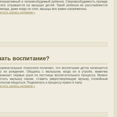
иперактивный и легковозбудимый ребенок. Сверхвозбудимость прежде
сего отражается на мышцах детей. Такой ребенок не расслабляется
икогда, даже когда он спит, мышцы все равно напряженны.
итать запись целиком »
нать воспитание?
еринатальные психологи полагают, что воспитание деток начинается
о их рождения. Общаясь с малышом, когда он в утробе, мамочка
ачинает первые шаги по лестнице воспитательного процесса. Можно
итать малышу сказки, ставить умиротворяющую музыку, спокойным
олосом общаться. Подключать к процессу нужно и папу.
итать запись целиком »