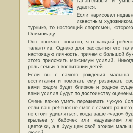
талантливый и умны
удается.
Если нарисовал недавно
известным художником,
турнике, то настоящий спортсмен, которог
Олимпиаду.
Оно, конечно, понятно, что каждый ребен
талантлив. Однако для раскрытия его тал
настоящую личность, причем с большой бук
этого приложить максимум усилий. Никог
роль семьи в воспитании детей.
Если вы с самого рождения малыша б
воспитании и помогать ему развивать сво
вами рядом будет близкое и родное суще
вами усилия будут по достоинству оценены
Очень важно уметь переживать чужую бол
если ваш ребенок не смог с самого раннего
не стоит удивляться, когда ваше «чадо» бу
крыльев у бабочек или надуванием ля
цветочки, а в будущем свой эгоизм малыш 
людей.