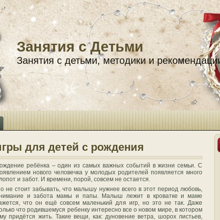
Занятия с Детьми
Занятия с детьми, методики и рекомендаци
гры для детей с рождения
ождение ребёнка – один из самых важных событий в жизни семьи. С
оявлением нового человечка у молодых родителей появляется много
лопот и забот. И времени, порой, совсем не остается.
о не стоит забывать, что малышу нужнее всего в этот период любовь,
нимание и забота мамы и папы. Малыш лежит в кроватке и маме
ажется, что он ещё совсем маленький для игр, но это не так. Даже
олько что родившемуся ребенку интересно все о новом мире, в котором
му придётся жить. Такие вещи, как: дуновение ветра, шорох листьев,