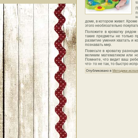
ш
П
п
н
доме, в котором живет. Кром
этого необязательно покупать
Положите в кроватку рядом
такие предметы не только п
развитие умения хватать и к
познавать мир.
Повесьте в кроватку разноц
великим математиком или н
Помните, что видит ваш ребе
что- то не так, то быстро ис
Опубликовано в
Методики испол