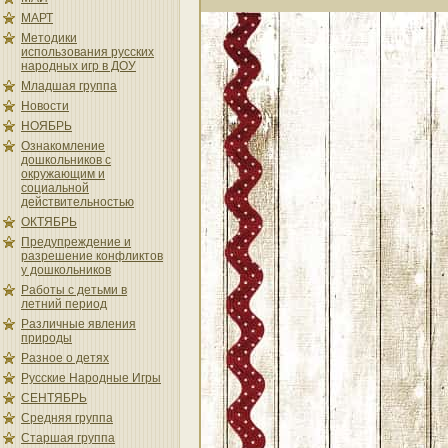
МАРТ
Методики
использования русских
народных игр в ДОУ
Младшая группа
Новости
НОЯБРЬ
Ознакомление
дошкольников с
окружающим и
социальной
действительностью
ОКТЯБРЬ
Предупреждение и
разрешение конфликтов
у дошкольников
Работы с детьми в
летний период
Различные явления
природы
Разное о детях
Русские Народные Игры
СЕНТЯБРЬ
Средняя группа
Старшая группа