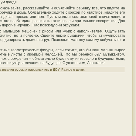
ум дождя.
оказывайте, рассказывайте и объясняйте ребенку все, что видите на
рогулке и дома. Обязательно ходите с крохой по квартире, кладите его
а диван, кресло или пол. Пусть малыш составит своё впечатление о
е этого необходимо развивать тактильное и зрительное восприятие. Для
 дорогие игрушки. Нас повсюду они окружают.
 с малышом мешочек с рисом или кубик с наполнителем. Ощупывать
риятно, но и полезно. Сшейте яркие рукавички, чтобы стимулировать
оординировать движения рук. Позвольте малышу самому «обучаться» и
ветные геометрические фигуры, если хотите, что бы ваш малыш вырос
отные листы с любимой мелодией, что бы ребенок был музыкантом.
нок с рождения – обязательно будет ему интересно в будущем. Если,
правлю и учту замечания на будущее. С уважением, Анастасия.
ьзования русских народных игр в ДОУ
,
Разное о детях