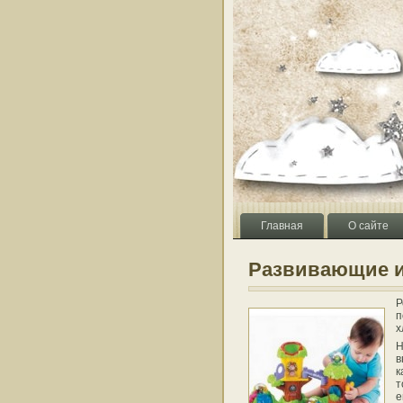
Главная
О сайте
Развивающие и
Р
п
х
Н
в
к
т
е