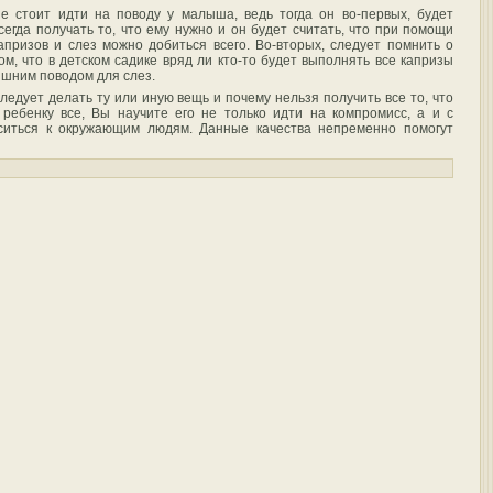
е стоит идти на поводу у малыша, ведь тогда он во-первых, будет
сегда получать то, что ему нужно и он будет считать, что при помощи
апризов и слез можно добиться всего. Во-вторых, следует помнить о
ом, что в детском садике вряд ли кто-то будет выполнять все капризы
ишним поводом для слез.
едует делать ту или иную вещь и почему нельзя получить все то, что
ребенку все, Вы научите его не только идти на компромисс, а и с
иться к окружающим людям. Данные качества непременно помогут