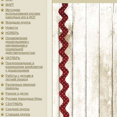
МАРТ
Методики
использования русских
народных игр в ДОУ
Младшая группа
Новости
НОЯБРЬ
Ознакомление
дошкольников с
окружающим и
социальной
действительностью
ОКТЯБРЬ
Предупреждение и
разрешение конфликтов
у дошкольников
Работы с детьми в
летний период
Различные явления
природы
Разное о детях
Русские Народные Игры
СЕНТЯБРЬ
Средняя группа
Старшая группа