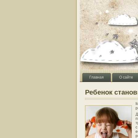
Главная
О сайте
Ребенок стано
М
р
Д
п
т
с
е
р