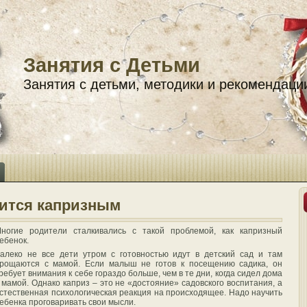
Занятия с Детьми
Занятия с детьми, методики и рекомендаци
вится капризным
ногие родители сталкивались с такой проблемой, как капризный
ебенок.
алеко не все дети утром с готовностью идут в детский сад и там
рощаются с мамой. Если малыш не готов к посещению садика, он
ребует внимания к себе гораздо больше, чем в те дни, когда сидел дома
 мамой. Однако каприз – это не «достояние» садовского воспитания, а
стественная психологическая реакция на происходящее. Надо научить
ебенка проговаривать свои мысли.