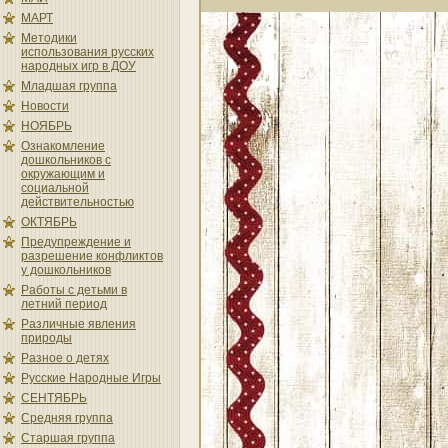
МАРТ
Методики
использования русских
народных игр в ДОУ
Младшая группа
Новости
НОЯБРЬ
Ознакомление
дошкольников с
окружающим и
социальной
действительностью
ОКТЯБРЬ
Предупреждение и
разрешение конфликтов
у дошкольников
Работы с детьми в
летний период
Различные явления
природы
Разное о детях
Русские Народные Игры
СЕНТЯБРЬ
Средняя группа
Старшая группа