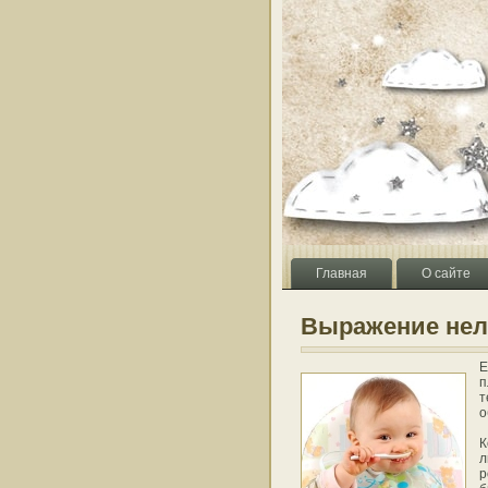
Главная
О сайте
Выражение нел
Е
п
т
о
К
л
р