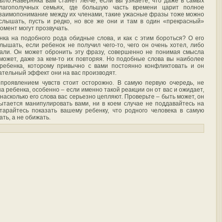
ыло.Наверняка вам станет легче, если вы узнаете, что даже в самых
лагополучных семьях, где большую часть времени царит полное
заимопонимание между их членами, такие ужасные фразы тоже можно
слышать, пусть и редко, но все же они и там в один «прекрасный»
омент могут прозвучать.
нка на подобного рода обидные слова, и как с этим бороться? О его
ышать, если ребенок не получил чего-то, чего он очень хотел, либо
азали. Он может обронить эту фразу, совершенно не понимая смысла
может, даже за кем-то их повторяя. Но подобные слова вы наиболее
ребенка, которому привычно с вами постоянно конфликтовать и он
цательный эффект они на вас производят.
 проявлением чувств стоит осторожно. В самую первую очередь, не
а ребенка, особенно – если именно такой реакции он от вас и ожидает,
насколько его слова вас серьезно цепляют. Проверьте – быть может, он
ытается манипулировать вами, ни в коем случае не поддавайтесь на
тарайтесь показать вашему ребенку, что родного человека в самую
ть, а не обижать.