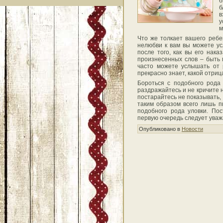
б
б
в
у
м
Что же толкает вашего ребе
нелюбви к вам вы можете усл
после того, как вы его нак
произнесенных слов – быть 
часто можете услышать от 
прекрасно знает, какой отри
Бороться с подобного рода
раздражайтесь и не кричите н
постарайтесь не показывать, 
таким образом всего лишь п
подобного рода уловки. Пос
первую очередь следует уважа
Опубликовано в
Новости