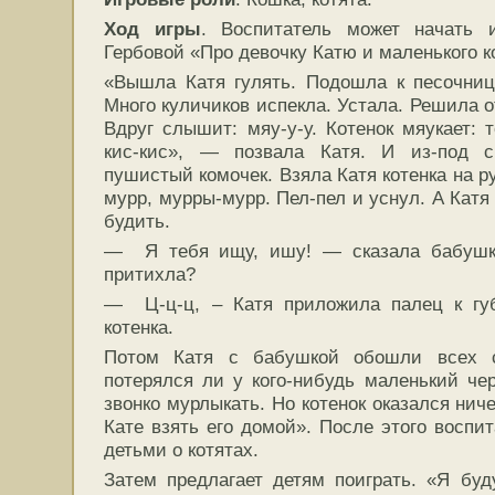
Ход игры
. Воспитатель
может начать и
Гербовой «Про девочку Катю и маленького к
«Вышла Катя гулять. Подошла к песочниц
Много куличиков испекла. Устала. Решила о
Вдруг слышит: мяу-у-у. Котенок мяукает: т
кис-кис», — позвала Катя. И из-под с
пушистый комочек. Взяла Катя котенка на р
мурр, мурры-мурр. Пел-пел и уснул. А Катя 
будить.
— Я тебя ищу, ишу! — сказала бабушка
притихла?
— Ц-ц-ц, – Катя приложила палец к гу
котенка.
Потом Катя с бабушкой обошли всех с
потерялся ли у кого-нибудь маленький чер
звонко мурлыкать. Но котенок оказался ни
Кате взять его домой». После этого воспи
детьми о котятах.
Затем предлагает детям поиграть. «Я бу