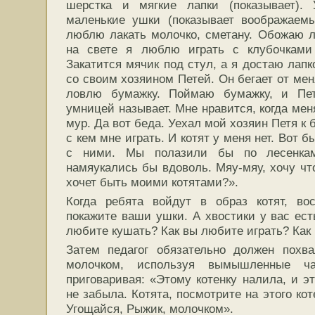
шерстка и мягкие лапки (показывает)
маленькие ушки (показывает воображаемы
люблю лакать молочко, сметану. Обожаю 
на свете я люблю играть с клубочками
Закатится мячик под стул, а я достаю лап
со своим хозяином Петей. Он бегает от мен
ловлю бумажку. Поймаю бумажку, и Пет
умницей называет. Мне нравится, когда мен
мур. Да вот беда. Уехал мой хозяин Петя к 
с кем мне играть. И котят у меня нет. Вот б
с ними. Мы полазили бы по лесенка
намяукались бы вдоволь. Мяу-мяу, хочу чт
хочет быть моими котятами?».
Когда ребята войдут в образ котят, вос
покажите ваши ушки. А хвостики у вас ест
любите кушать? Как вы любите играть? Как
Затем педагог обязательно должен похва
молочком, используя вымышленные ча
приговаривая: «Этому котенку налила, и эт
не забыла. Котята, посмотрите на этого ко
Угощайся, Рыжик, молочком».