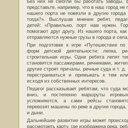
Без них не смогли бы работать заводы, 
представьте, например, что в наш город не 
нашего порта не повезли в другие города
тогда?». Выслушав мнение ребят, педа
детей: «Правильно, порт нам нужен. Г
помогают друг другу. Из нашего порта, как
отправляются нужные грузы в города и села,
При подготовке к игре «Путешествие по 
форм детской деятельности: лепка, ри
строительная игры. Одни ребята лепят т
становятся пассажирами, речниками, жител
другие строят причалы, речные суда и т. д
перестраиваться и примыкать к тем ил
исходя из собственных интересов.
Педагог рассказывает ребятам, что суда мо
вниз, и постепенно маршруты игровы
усложняются, а сами рейсы становятс
перевозят машины по реке в другие города,
и дыни.
Дальнейшее развитие игры может происходи
рассмотреть карту, где изображена река, реб