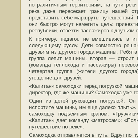
по рахитичным территориям, на пути реки 
река даже пересекает границу нашей ст
представить себе маршруты путешествий. 
они быстро могут наметить цель: привезт
республики, отвезти пассажиров к друзьям 
К примеру, педагог, не вмешиваясь в иг
следующему руслу. Дети совместно решаю
друзьям из другого города машины. Ребята
группа лепит машины, вторая — строит п
(команда теплохода и пассажиры) перево
четвертая группа (жители другого город
угощение для друзей.
«Капитан» самоходки перед погрузкой маши
директор, где же машины? Самоходка уже го
Один из детей руководит погрузкой. Он 
испортите машины, им еще далеко плыть». 
самоходку подъемным краном. «Грузчики
«Капитан» дает команду «матросам»: «Пол
путешествие по реке».
Самоходка отправляется в путь. Вдруг по п