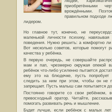
людей, харизматич
приобретёнными чер
врождёнными. Поэто
правильном подходе л
лидером.
Но главное тут, конечно, не переусерд
маленькой личности психику, навязыва
поведения. Нужно решить: а комфортно ли
Вот несколько советов, которые помогут р
качества у ребёнка.
В первую очередь, не совершайте распр
мам и пап, чрезмерно окружая опекой в
ребёнок что-либо усиленно пытается достат
ему это на блюдечке, пусть попробует 
следить за ним при этом, чтобы он не п
запрещает. Пусть малыш сам попытается до
Постоянно говорите со свои ребёнком, 
превосходный оратор. Читайте, рассказы
помогать развивать речь и мышление.
Будет лучше, если ребёнок с малых лет 