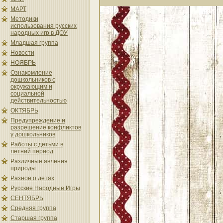
МАРТ
Методики
использования русских
народных игр в ДОУ
Младшая группа
Новости
НОЯБРЬ
Ознакомление
дошкольников с
окружающим и
социальной
действительностью
ОКТЯБРЬ
Предупреждение и
разрешение конфликтов
у дошкольников
Работы с детьми в
летний период
Различные явления
природы
Разное о детях
Русские Народные Игры
СЕНТЯБРЬ
Средняя группа
Старшая группа