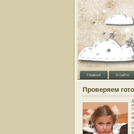
Главная
О сайте
Проверяем гото
Д
н
Г
с
м
О
р
д