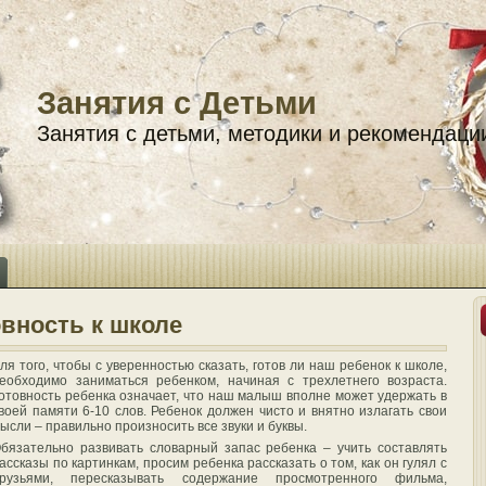
Занятия с Детьми
Занятия с детьми, методики и рекомендаци
вность к школе
ля того, чтобы с уверенностью сказать, готов ли наш ребенок к школе,
еобходимо заниматься ребенком, начиная с трехлетнего возраста.
отовность ребенка означает, что наш малыш вполне может удержать в
воей памяти 6-10 слов. Ребенок должен чисто и внятно излагать свои
ысли – правильно произносить все звуки и буквы.
бязательно развивать словарный запас ребенка – учить составлять
ассказы по картинкам, просим ребенка рассказать о том, как он гулял с
рузьями, пересказывать содержание просмотренного фильма,