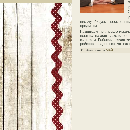
м
К
7
У
письму. Рисуем произвольн
предметы.
Развиваем логическое мышле
порядку, находить сходство,
все цвета. Ребенок должен у
ребенок овладеет всеми навык
Опубликовано в
МАЙ