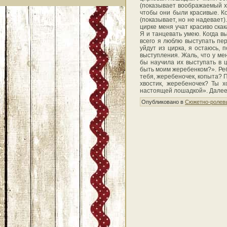
(показывает воображаемый хв
чтобы они были красивые. Ко
(показывает, но не надевает)
цирке меня учат красиво скак
Я и танцевать умею. Когда в
всего я люблю выступать пе
уйдут из цирка, я остаюсь, 
выступления. Жаль, что у ме
бы научила их выступать в ц
быть моим жеребенком?». Реб
тебя, жеребеночек, копыта? П
хвостик, жеребеночек? Ты 
настоящей лошадкой». Далее 
Опубликовано в
Сюжетно-ролевы