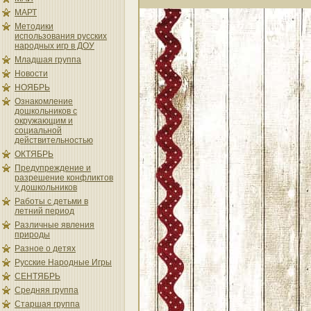
МАРТ
Методики
использования русских
народных игр в ДОУ
Младшая группа
Новости
НОЯБРЬ
Ознакомление
дошкольников с
окружающим и
социальной
действительностью
ОКТЯБРЬ
Предупреждение и
разрешение конфликтов
у дошкольников
Работы с детьми в
летний период
Различные явления
природы
Разное о детях
Русские Народные Игры
СЕНТЯБРЬ
Средняя группа
Старшая группа