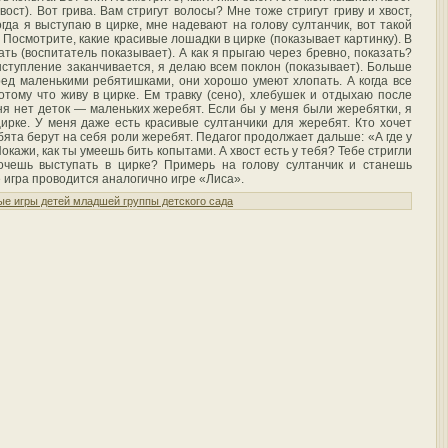
ост). Вот грива. Вам стригут волосы? Мне тоже стригут гриву и хвост,
гда я выступаю в цирке, мне надевают на голову султанчик, вот такой
. Посмотрите, какие красивые лошадки в цирке (показывает картинку). В
ать (воспитатель показывает). А как я прыгаю через бревно, показать?
ыступление заканчивается, я делаю всем поклон (показывает). Больше
ред маленькими ребятишками, они хорошо умеют хлопать. А когда все
потому что живу в цирке. Ем травку (сено), хлебушек и отдыхаю после
ня нет деток — маленьких жеребят. Если бы у меня были жеребятки, я
ирке. У меня даже есть красивые султанчики для жеребят. Кто хочет
ята берут на себя роли жеребят. Педагог продолжает дальше: «А где у
окажи, как ты умеешь бить копытами. А хвост есть у тебя? Тебе стригли
хочешь выступать в цирке? Примерь на голову султанчик и станешь
игра проводится аналогично игре «Лиса».
е игры детей младшей группы детского сада