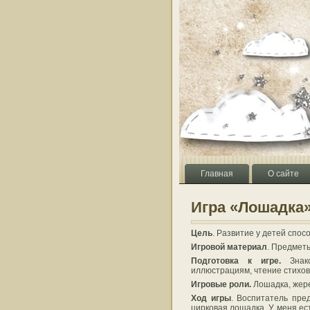
Главная
О сайте
Игра «Лошадка
Цель
. Развитие у детей спос
Игровой материал
. Предметы
Подготовка к игре.
Знако
иллюстрациям, чтение стихов
Игровые роли.
Лошадка, жер
Ход игры
. Воспитатель
пред
цирковая лошадка. У меня ест