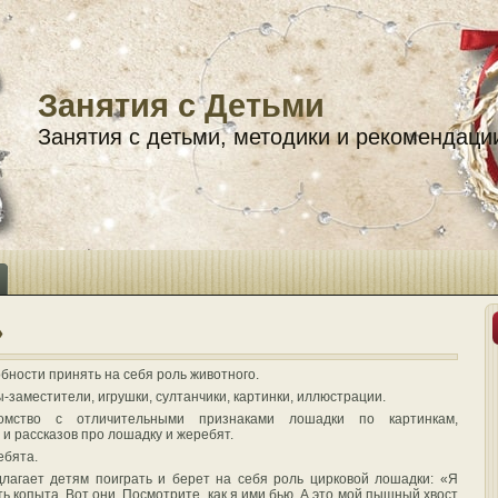
Занятия с Детьми
Занятия с детьми, методики и рекомендаци
»
обности принять на себя роль животного.
-заместители, игрушки, султанчики, картинки, иллюстрации.
мство с отличительными признаками лошадки по картинкам,
 и рассказов про лошадку и жеребят.
ебята.
лагает детям поиграть и берет на себя роль цирковой лошадки: «Я
ь копыта. Вот они. Посмотрите, как я ими бью. А это мой пышный хвост