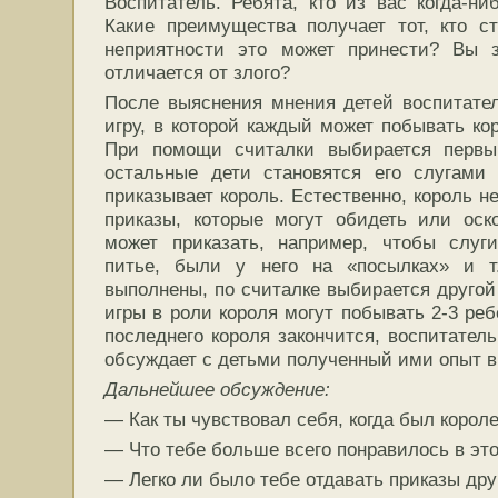
Воспитатель. Ребята, кто из вас когда-ни
Какие преимущества получает тот, кто с
неприятности это может принести? Вы 
отличается от злого?
После выяснения мнения детей воспитател
игру, в которой каждый может побывать ко
При помощи считалки выбирается первы
остальные дети становятся его слугами
приказывает король. Естественно, король н
приказы, которые могут обидеть или оск
может приказать, например, чтобы слуг
питье, были у него на «посылках» и т
выполнены, по считалке выбирается другой
игры в роли короля могут побывать 2-3 реб
последнего короля закончится, воспитатель
обсуждает с детьми полученный ими опыт в 
Дальнейшее обсуждение:
— Как ты чувствовал себя, когда был корол
— Что тебе больше всего понравилось в эт
— Легко ли было тебе отдавать приказы др