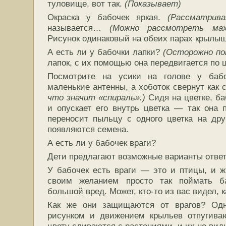
туловище, вот так.
(Показывает)
Окраска у бабочек яркая.
(Рассматрив
называется…
(Можно рассмотреть маха
Рисунок одинаковый на обеих парах крылыш
А есть ли у бабочки лапки?
(Осторожно по
лапок, с их помощью она передвигается по ц
Посмотрите на усики на голове у бабо
маленькие антенны, а хоботок свернут как 
что значит «спираль».)
Сидя на цветке, ба
и опускает его внутрь цветка — так она п
переносит пыльцу с одного цветка на друг
появляются семена.
А есть ли у бабочек враги?
Дети предлагают возможные варианты ответ
У бабочек есть враги — это и птицы, и 
своим желанием просто так поймать б
большой вред. Может, кто-то из вас видел, 
Как же они защищаются от врагов? Одн
рисунком и движением крыльев отпугиваю
цвету сливаются с растениями, и их не вид