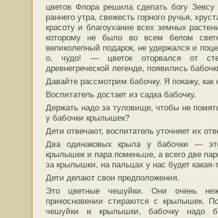
цветов Флора решила сделать богу Зевсу 
раннего утра, свежесть горного ручья, хрус
красоту и благоухание всех земных растени
которому не было во всем белом свете
великолепный подарок, не удержался и поц
о, чудо! — цветок оторвался от ст
древнегреческой легенде, появились бабочк
Давайте рассмотрим бабочку. Я покажу, как 
Воспитатель достает из садка бабочку.
Держать надо за туловище, чтобы не помят
у бабочки крылышек?
Дети отвечают, воспитатель уточняет их отв
Два одинаковых крыла у бабочки — это
крылышек и пара поменьше, а всего две па
за крылышки, на пальцах у нас будет какая-т
Дети делают свои предположения.
Это цветные чешуйки. Они очень не
прикосновении стираются с крылышек. По
чешуйки и крылышки, бабочку надо бр