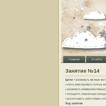
Главная
О сайте
Занятие №14
Цели
: • развивать мелкую мот
• учить имитировать голоса ж
• развивать коммуникативные 
• поощрять творческую иници
• воспитывать заботливое от
Ход занятия