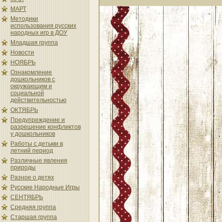
МАРТ
Методики
использования русских
народных игр в ДОУ
Младшая группа
Новости
НОЯБРЬ
Ознакомление
дошкольников с
окружающим и
социальной
действительностью
ОКТЯБРЬ
Предупреждение и
разрешение конфликтов
у дошкольников
Работы с детьми в
летний период
Различные явления
природы
Разное о детях
Русские Народные Игры
СЕНТЯБРЬ
Средняя группа
Старшая группа