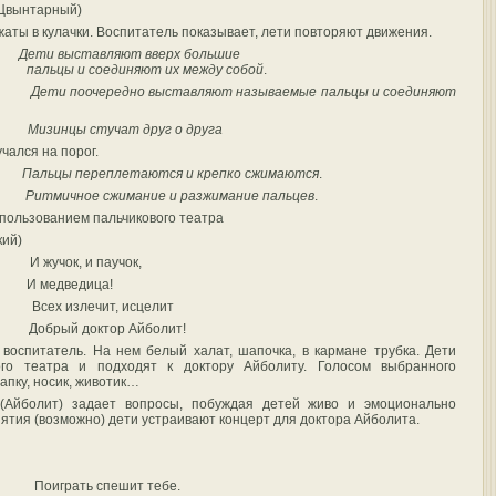
.Цвынтарный)
аты в кулачки. Воспитатель показывает, лети повторяют движения
.
му.
Дети выставляют вверх большие
ому
пальцы и соединяют их между собой
.
ний,
Дети поочередно выставляют называемые пальцы и соединяют
ний,
Мизинцы стучат друг о друга
ался на порог.
ья,
Пальцы переплетаются и крепко сжимаются
.
ьзя.
Ритмичное сжимание и разжимание пальцев
.
спользованием пальчикового театра
кий)
И жучок, и паучок,
 И медведица!
 Всех излечит, исцелит
Добрый доктор Айболит!
 воспитатель. На нем белый халат, шапочка, в кармане трубка. Дети
ого театра и подходят к доктору Айболиту. Голосом выбранного
апку, носик, животик…
(Айболит) задает вопросы, побуждая детей живо и эмоционально
анятия (возможно) дети устраивают концерт для доктора Айболита.
Поиграть спешит тебе.