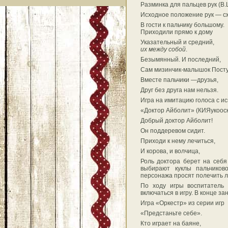
Разминка для пальцев рук (В
Исходное положение рук — сж
В гости к пальчику большо
Приходили прямо к д
Указательный и сред
их между собой
.
Безымянный. И послед
Сам мизинчик-малышок Постуч
Вместе пальчики —друз
Друг без друга нам нел
Игра на имитацию голоса с и
«Доктор Айболит» (КИЯукоос
Добрый доктор Айболит! 
Он поддеревом сидит.
Приходи к нему лечиться,
И корова, и волчица, 
Роль доктора берет на себя
выбирают куклы пальчиков
персонажа просят полечить л
По ходу игры воспитатель 
включаться в игру. В конце з
Игра «Оркестр» из серии игр
«Предстаньте себе».
Кто играет на баяне, 