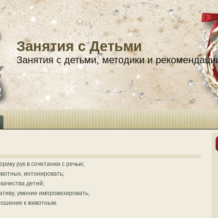
Занятия с Детьми
Занятия с детьми, методики и рекомендаци
орику рук в сочетании с речью;
ивотных, интонировать;
качества детей;
ативу, умение импровизировать;
ношение к животным.