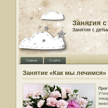
Занятия с
Занятия с деть
Главная
О сайте
Занятие «Как мы лечимся»
Про
Уто
лек
жив