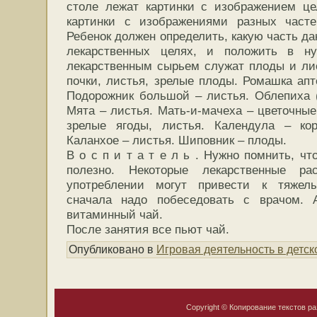
столе лежат картинки с изображением це
картинки с изображениями разных часте
Ребенок должен определить, какую часть да
лекарственных целях, и положить в ну
лекарственным сырьем служат плоды и ли
почки, листья, зрелые плоды. Ромашка апт
Подорожник большой – листья. Облепиха (
Мята – листья. Мать-и-мачеха – цветочные
зрелые ягоды, листья. Календула – ко
Каланхое – листья. Шиповник – плоды.
В о с п и т а т е л ь . Нужно помнить, чт
полезно. Некоторые лекарственные ра
употреблении могут привести к тяжел
сначала надо побеседовать с врачом. 
витаминный чай.
После занятия все пьют чай.
Опубликовано в
Игровая деятельность в детск
Copyright © Копирование текстов ра