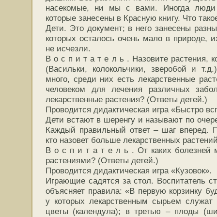
насекомые, ни мы с вами. Иногда люди
которые занесены в Красную книгу. Что тако
Дети. Это документ; в него занесены разн
которых осталось очень мало в природе, и
не исчезли.
В о с п и т а т е л ь . Назовите растения, 
(Васильки, колокольчики, зверобой и т.д
много, среди них есть лекарственные раст
человеком для лечения различных забо
лекарственные растения? (Ответы детей.)
Проводится дидактическая игра «Быстро вс
Дети встают в шеренгу и называют по очер
Каждый правильный ответ – шаг вперед. П
кто назовет больше лекарственных растений
В о с п и т а т е л ь . От каких болезне
растениями? (Ответы детей.)
Проводится дидактическая игра «Кузовок».
Играющие садятся за стол. Воспитатель ст
объясняет правила: «В первую корзинку бу
у которых лекарственным сырьем служат 
цветы (календула); в третью – плоды (ши