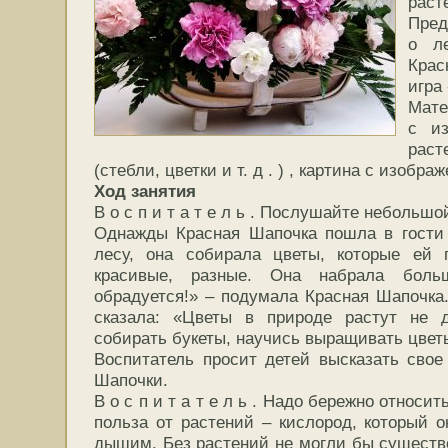
раст
Пред
о ле
Крас
игра
Мате
с из
рас
(стебли, цветки и т. д . ) , картина с изобра
Ход занятия
В о с п и т а т е л ь . Послушайте небольшо
Однажды Красная Шапочка пошла в гости 
лесу, она собирала цветы, которые ей
красивые, разные. Она набрала боль
обрадуется!» – подумала Красная Шапочка.
сказала: «Цветы в природе растут не 
собирать букеты, научись выращивать цвет
Воспитатель просит детей высказать свое
Шапочки.
В о с п и т а т е л ь . Надо бережно относи
польза от растений – кислород, который 
дышим. Без растений не могли бы существо